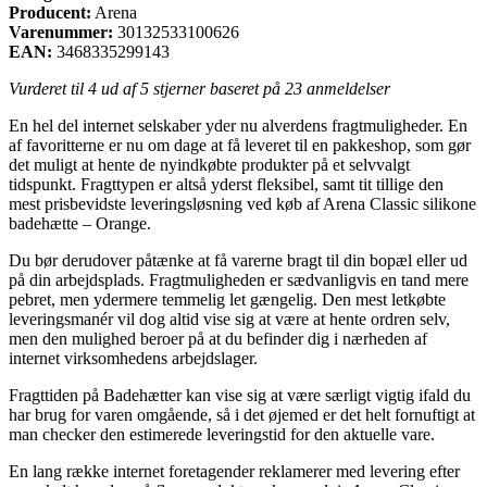
Producent:
Arena
Varenummer:
30132533100626
EAN:
3468335299143
Vurderet til
4
ud af 5 stjerner baseret på
23
anmeldelser
En hel del internet selskaber yder nu alverdens fragtmuligheder. En
af favoritterne er nu om dage at få leveret til en pakkeshop, som gør
det muligt at hente de nyindkøbte produkter på et selvvalgt
tidspunkt. Fragttypen er altså yderst fleksibel, samt tit tillige den
mest prisbevidste leveringsløsning ved køb af Arena Classic silikone
badehætte – Orange.
Du bør derudover påtænke at få varerne bragt til din bopæl eller ud
på din arbejdsplads. Fragtmuligheden er sædvanligvis en tand mere
pebret, men ydermere temmelig let gængelig. Den mest letkøbte
leveringsmanér vil dog altid vise sig at være at hente ordren selv,
men den mulighed beroer på at du befinder dig i nærheden af
internet virksomhedens arbejdslager.
Fragttiden på Badehætter kan vise sig at være særligt vigtig ifald du
har brug for varen omgående, så i det øjemed er det helt fornuftigt at
man checker den estimerede leveringstid for den aktuelle vare.
En lang række internet foretagender reklamerer med levering efter