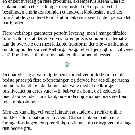
en enkelt hverdag på flere produkter, eksempelvis Arena Classic
silikone badehætte – Orange, men husk at det er påkrævet at
bestillingen anbringes forinden et angivent klokkeslæt, med det
formål at de garanteret kan nå at få pakken afsendt inden personalet
har fyraften.
Flere webshops garanterer portofri levering, men i mange tilfælde
forudsætter det at der erhverves for en præcis sum. Som alternativ
kan du overveje den mest letkøbte fragtform, der ofte – uafhængig
om du opholder sig ved Aalborg, Dragør eller Bjerringbro – vil være
at få fragtfirmaet til at bringe pakken til et afhentningssted.
Det har vist sig at være rigtig nemt for enhver at finde frem til de
bedste priser på flere e-forretninger, og derved har adskillige Arena
online forhandlere ikke kunne lade være med at nedbringe
prisniveauet på deres varer – til babyer og børn, og ligeledes til
mænd og kvinder – markant, og endda nogle gange præstere fragt
uden omkostninger.
Men det kan alligevel være lukrativt at studere en række online
butikker efter rabatkoder på Arena Classic silikone badehætte –
Orange før du gennemfører dit køb, sådan at du er tryg ved at antage
den bedste pris.