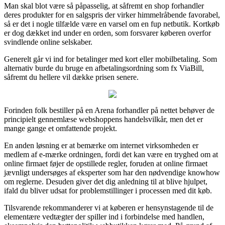
Man skal blot være så påpasselig, at såfremt en shop forhandler
deres produkter for en salgspris der virker himmelråbende favorabel,
så er det i nogle tilfælde være en varsel om en fup netbutik. Kortkøb
er dog dækket ind under en orden, som forsvarer køberen overfor
svindlende online selskaber.
Generelt går vi ind for betalinger med kort eller mobilbetaling. Som
alternativ burde du bruge en afbetalingsordning som fx ViaBill,
såfremt du hellere vil dække prisen senere.
Forinden folk bestiller på en Arena forhandler på nettet behøver de
principielt gennemlæse webshoppens handelsvilkår, men det er
mange gange et omfattende projekt.
En anden løsning er at bemærke om internet virksomheden er
medlem af e-mærke ordningen, fordi det kan være en tryghed om at
online firmaet føjer de opstillede regler, foruden at online firmaet
jævnligt undersøges af eksperter som har den nødvendige knowhow
om reglerne. Desuden giver det dig anledning til at blive hjulpet,
ifald du bliver udsat for problemstillinger i processen med dit køb.
Tilsvarende rekommanderer vi at køberen er hensynstagende til de
elementære vedtægter der spiller ind i forbindelse med handlen,