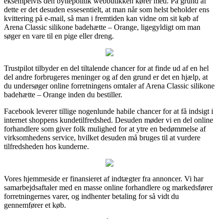
eksempelvis den byttepolitik webbutikken kører med. På grund af
dette er det desuden essesentielt, at man når som helst beholder ens
kvittering på e-mail, så man i fremtiden kan vidne om sit køb af
Arena Classic silikone badehætte – Orange, ligegyldigt om man
søger en vare til en pige eller dreng.
Trustpilot tilbyder en del tiltalende chancer for at finde ud af en hel
del andre forbrugeres meninger og af den grund er det en hjælp, at
du undersøger online forretningens omtaler af Arena Classic silikone
badehætte – Orange inden du bestiller.
Facebook leverer tillige nogenlunde habile chancer for at få indsigt i
internet shoppens kundetilfredshed. Desuden møder vi en del online
forhandlere som giver folk mulighed for at ytre en bedømmelse af
virksomhedens service, hvilket desuden må bruges til at vurdere
tilfredsheden hos kunderne.
Vores hjemmeside er finansieret af indtægter fra annoncer. Vi har
samarbejdsaftaler med en masse online forhandlere og markedsfører
forretningernes varer, og indhenter betaling for så vidt du
gennemfører et køb.