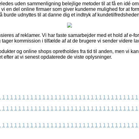
geledes uden sammenligning belejlige metoder til at få en idé 
 vi en del online firmaer som giver kunderne mulighed for at fo
så burde udnyttes til at danne dig et indtryk af kundetilfredsheden
eres af reklamer. Vi har faste samarbejder med et hold af e-forh
 tager kommission i tilfælde af at de brugere vi sender videre la
dukter og online shops opretholdes fra tid til anden, men vi ka
t efter at vi senest opdaterede de viste oplysninger.
1
1
1
1
1
1
1
1
1
1
1
1
1
1
1
1
1
1
1
1
1
1
1
1
1
1
1
1
1
1
1
1
1
1
1
1
1
1
1
1
1
1
1
1
1
1
1
1
1
1
1
1
1
1
1
1
1
1
1
1
1
1
1
1
1
1
1
1
1
1
1
1
1
1
1
1
1
1
1
1
1
1
1
1
1
1
1
1
1
1
1
1
1
1
1
1
1
1
1
1
1
1
1
1
1