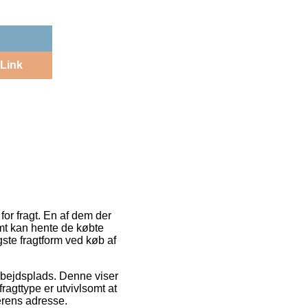
Link
or fragt. En af dem der
emt kan hente de købte
gste fragtform ved køb af
 arbejdsplads. Denne viser
agttype er utvivlsomt at
erens adresse.