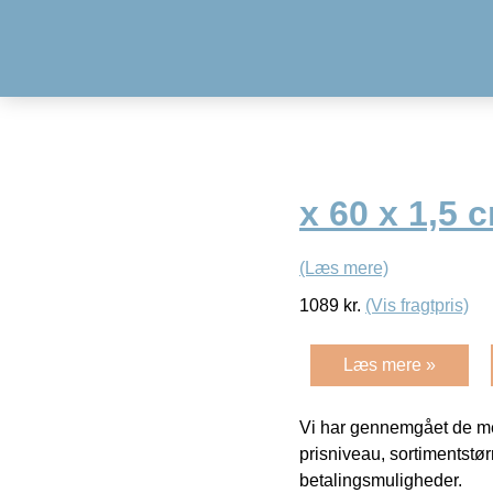
x 60 x 1,5 
(Læs mere)
1089
kr.
(Vis fragtpris)
Læs mere »
Vi har gennemgået de mes
prisniveau, sortimentstø
betalingsmuligheder.