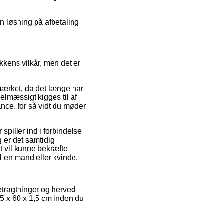
en løsning på afbetaling
kkens vilkår, men det er
-mærket, da det længe har
elmæssigt kigges til af
ance, for så vidt du møder
spiller ind i forbindelse
 er det samtidig
t vil kunne bekræfte
l en mand eller kvinde.
 betragtninger og herved
185 x 60 x 1,5 cm inden du