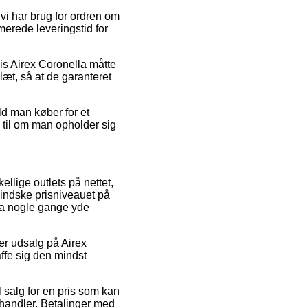
vi har brug for ordren om
merede leveringstid for
vis Airex Coronella måtte
læt, så at de garanteret
ld man køber for et
n til om man opholder sig
ellige outlets på nettet,
mindske prisniveauet på
dda nogle gange yde
ter udsalg på Airex
affe sig den mindst
 salg for en pris som kan
orhandler. Betalinger med