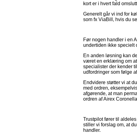
kort er i hvert fald omsl
Generelt går vi ind for k
som fx ViaBill, hvis du se
Før nogen handler i en Ai
undertiden ikke specielt
En anden løsning kan derf
været en erklæring om at
specialister der kender t
udfordringer som følge af 
Endvidere støtter vi at d
med ordren, eksempelvis
afgørende, at man perman
ordren af Airex Coronella
Trustpilot fører til aldel
stiller vi forslag om, at 
handler.