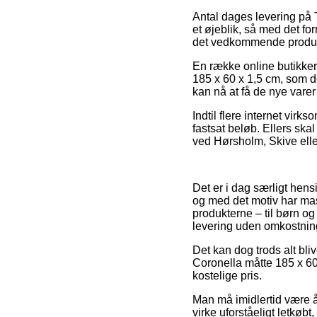
Antal dages levering på 
et øjeblik, så med det fo
det vedkommende produk
En række online butikker 
185 x 60 x 1,5 cm, som do
kan nå at få de nye varer
Indtil flere internet vir
fastsat beløb. Ellers ska
ved Hørsholm, Skive eller 
Det er i dag særligt hensi
og med det motiv har mas
produkterne – til børn o
levering uden omkostnin
Det kan dog trods alt bli
Coronella måtte 185 x 60 
kostelige pris.
Man må imidlertid være å
virke uforståeligt letkøb