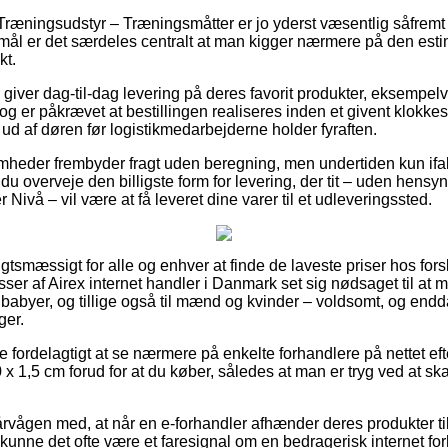
Træningsudstyr – Træningsmåtter er jo yderst væsentlig såfremt 
rmål er det særdeles centralt at man kigger nærmere på den esti
t.
giver dag-til-dag levering på deres favorit produkter, eksempel
g er påkrævet at bestillingen realiseres inden et givent klokkes
 ud af døren før logistikmedarbejderne holder fyraften.
ksomheder frembyder fragt uden beregning, men undertiden kun ifa
l du overveje den billigste form for levering, der tit – uden hensy
Nivå – vil være at få leveret dine varer til et udleveringssted.
gtsmæssigt for alle og enhver at finde de laveste priser hos forsk
ser af Airex internet handler i Danmark set sig nødsaget til at 
g babyer, og tillige også til mænd og kvinder – voldsomt, og en
ger.
ve fordelagtigt at se nærmere på enkelte forhandlere på nettet ef
x 1,5 cm forud for at du køber, således at man er tryg ved at sk
rvågen med, at når en e-forhandler afhænder deres produkter til
t, kunne det ofte være et faresignal om en bedragerisk internet f