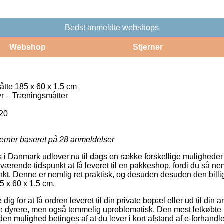
Bedst anmeldte webshops
Webshop
Stjerner
åtte 185 x 60 x 1,5 cm
r – Træningsmåtter
20
jerner baseret på
28
anmeldelser
 i Danmark udlover nu til dags en række forskellige muligheder f
værende tidspunkt at få leveret til en pakkeshop, fordi du så n
punkt. Denne er nemlig ret praktisk, og desuden desuden den billi
5 x 60 x 1,5 cm.
dig for at få ordren leveret til din private bopæl eller ud til din
 dyrere, men også temmelig uproblematisk. Den mest letkøbte fr
en mulighed betinges af at du lever i kort afstand af e-forhandl