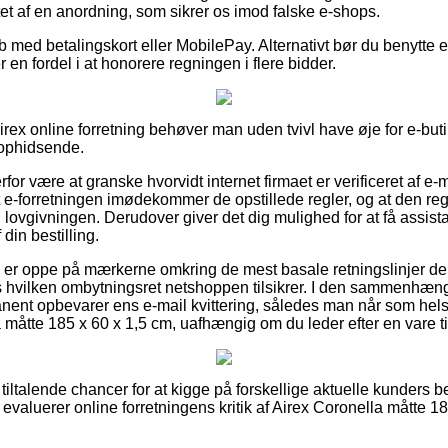
uttet af en anordning, som sikrer os imod falske e-shops.
øb med betalingskort eller MobilePay. Alternativt bør du benytte 
r en fordel i at honorere regningen i flere bidder.
rex online forretning behøver man uden tvivl have øje for e-buti
 ophidsende.
or være at granske hvorvidt internet firmaet er verificeret af e
 e-forretningen imødekommer de opstillede regler, og at den reg
il lovgivningen. Derudover giver det dig mulighed for at få assist
din bestilling.
u er oppe på mærkerne omkring de mest basale retningslinjer der 
 hvilken ombytningsret netshoppen tilsikrer. I den sammenhæng
ent opbevarer ens e-mail kvittering, således man når som hels
 måtte 185 x 60 x 1,5 cm, uafhængig om du leder efter en vare ti
es tiltalende chancer for at kigge på forskellige aktuelle kunders
du evaluerer online forretningens kritik af Airex Coronella måtte 