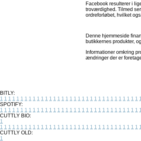
Facebook resulterer i li
troværdighed. Tilmed ser
ordreforløbet, hvilket og
Denne hjemmeside finansi
butikkernes produkter, og
Informationer omkring pro
ændringer der er foretage
BITLY:
1
1
1
1
1
1
1
1
1
1
1
1
1
1
1
1
1
1
1
1
1
1
1
1
1
1
1
1
1
1
1
1
1
1
SPOTIFY:
1
1
1
1
1
1
1
1
1
1
1
1
1
1
1
1
1
1
1
1
1
1
1
1
1
1
1
1
1
1
1
1
1
1
CUTTLY BIO:
1
1
1
1
1
1
1
1
1
1
1
1
1
1
1
1
1
1
1
1
1
1
1
1
1
1
1
1
1
1
1
1
1
1
1
CUTTLY OLD:
1