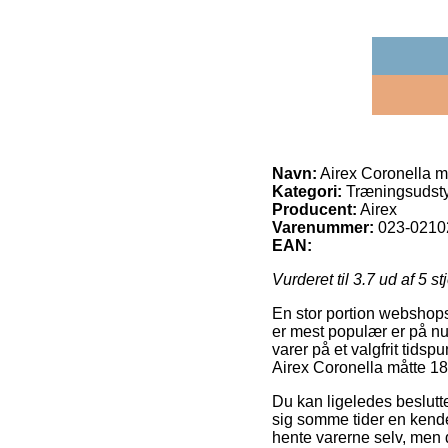
Navn:
Airex Coronella m
Kategori:
Træningsudsty
Producent:
Airex
Varenummer:
023-0210
EAN:
Vurderet til
3.7
ud af 5 st
En stor portion webshops
er mest populær er på nu
varer på et valgfrit tids
Airex Coronella måtte 18
Du kan ligeledes beslutte 
sig somme tider en kende
hente varerne selv, men d