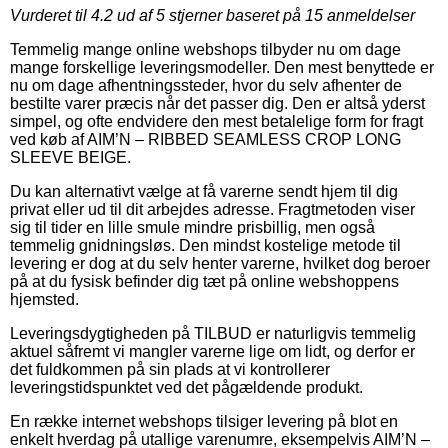
Vurderet til
4.2
ud af 5 stjerner baseret på
15
anmeldelser
Temmelig mange online webshops tilbyder nu om dage
mange forskellige leveringsmodeller. Den mest benyttede er
nu om dage afhentningssteder, hvor du selv afhenter de
bestilte varer præcis når det passer dig. Den er altså yderst
simpel, og ofte endvidere den mest betalelige form for fragt
ved køb af AIM’N – RIBBED SEAMLESS CROP LONG
SLEEVE BEIGE.
Du kan alternativt vælge at få varerne sendt hjem til dig
privat eller ud til dit arbejdes adresse. Fragtmetoden viser
sig til tider en lille smule mindre prisbillig, men også
temmelig gnidningsløs. Den mindst kostelige metode til
levering er dog at du selv henter varerne, hvilket dog beroer
på at du fysisk befinder dig tæt på online webshoppens
hjemsted.
Leveringsdygtigheden på TILBUD er naturligvis temmelig
aktuel såfremt vi mangler varerne lige om lidt, og derfor er
det fuldkommen på sin plads at vi kontrollerer
leveringstidspunktet ved det pågældende produkt.
En række internet webshops tilsiger levering på blot en
enkelt hverdag på utallige varenumre, eksempelvis AIM’N –