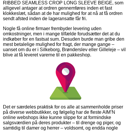
RIBBED SEAMLESS CROP LONG SLEEVE BEIGE, som
alligevel antager at ordren gennemføres inden et fast
klokkeslæt, sådan at de har mulighed for at nå at få ordren
sendt afsted inden de lageransatte får fri.
Nogle få online firmaer frembyder levering uden
omkostninger, men i mange tilfælde forudsætter det at du
indkøber for en fastsat sum. Desuden burde man gribe den
mest betalelige mulighed for fragt, der mange gange –
uanset om du er i Silkeborg, Brønderslev eller Gilleleje – vil
blive at få leveret varerne til en pakkeshop.
Det er særdeles praktisk for os alle at sammenholde priser
på diverse webbutikker, og følgelig har de fleste AIM’N
online webshops ikke kunne slippe for at formindske
salgsværdien på deres produkter – til drenge og piger, og
samtidig til damer og herrer – voldsomt, og endda nogle