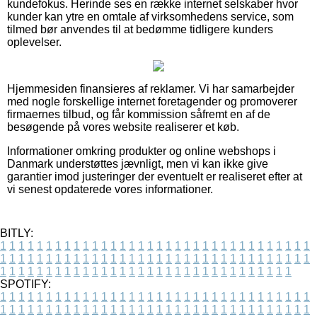
kundefokus. Herinde ses en række internet selskaber hvor
kunder kan ytre en omtale af virksomhedens service, som
tilmed bør anvendes til at bedømme tidligere kunders
oplevelser.
Hjemmesiden finansieres af reklamer. Vi har samarbejder
med nogle forskellige internet foretagender og promoverer
firmaernes tilbud, og får kommission såfremt en af de
besøgende på vores website realiserer et køb.
Informationer omkring produkter og online webshops i
Danmark understøttes jævnligt, men vi kan ikke give
garantier imod justeringer der eventuelt er realiseret efter at
vi senest opdaterede vores informationer.
BITLY:
1
1
1
1
1
1
1
1
1
1
1
1
1
1
1
1
1
1
1
1
1
1
1
1
1
1
1
1
1
1
1
1
1
1
1
1
1
1
1
1
1
1
1
1
1
1
1
1
1
1
1
1
1
1
1
1
1
1
1
1
1
1
1
1
1
1
1
1
1
1
1
1
1
1
1
1
1
1
1
1
1
1
1
1
1
1
1
1
1
1
1
1
1
1
1
1
1
1
1
1
SPOTIFY:
1
1
1
1
1
1
1
1
1
1
1
1
1
1
1
1
1
1
1
1
1
1
1
1
1
1
1
1
1
1
1
1
1
1
1
1
1
1
1
1
1
1
1
1
1
1
1
1
1
1
1
1
1
1
1
1
1
1
1
1
1
1
1
1
1
1
1
1