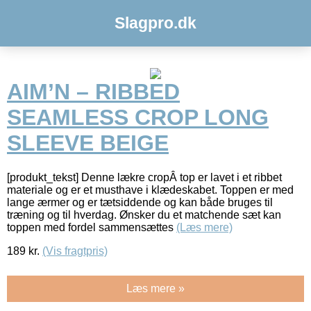
Slagpro.dk
AIM’N – RIBBED
SEAMLESS CROP LONG
SLEEVE BEIGE
[produkt_tekst] Denne lækre cropÂ top er lavet i et ribbet
materiale og er et musthave i klædeskabet. Toppen er med
lange ærmer og er tætsiddende og kan både bruges til
træning og til hverdag. Ønsker du et matchende sæt kan
toppen med fordel sammensættes
(Læs mere)
189
kr.
(Vis fragtpris)
Læs mere »