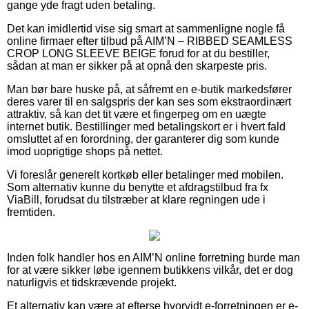
gange yde fragt uden betaling.
Det kan imidlertid vise sig smart at sammenligne nogle få
online firmaer efter tilbud på AIM’N – RIBBED SEAMLESS
CROP LONG SLEEVE BEIGE forud for at du bestiller,
sådan at man er sikker på at opnå den skarpeste pris.
Man bør bare huske på, at såfremt en e-butik markedsfører
deres varer til en salgspris der kan ses som ekstraordinært
attraktiv, så kan det tit være et fingerpeg om en uægte
internet butik. Bestillinger med betalingskort er i hvert fald
omsluttet af en forordning, der garanterer dig som kunde
imod uoprigtige shops på nettet.
Vi foreslår generelt kortkøb eller betalinger med mobilen.
Som alternativ kunne du benytte et afdragstilbud fra fx
ViaBill, forudsat du tilstræber at klare regningen ude i
fremtiden.
Inden folk handler hos en AIM’N online forretning burde man
for at være sikker løbe igennem butikkens vilkår, det er dog
naturligvis et tidskrævende projekt.
Et alternativ kan være at efterse hvorvidt e-forretningen er e-