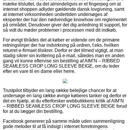
mærke tilsluttet, da det almindeligvis er et fingerpeg om at
internet shoppen adlyder gældende dansk lovgivning, samt
at internet virksomheden undertiden undersøges af
eksperter der har den nødvendige knowhow om reglementet
på området. Derudover giver det dig anledning til support, for
så vidt du møder problemer i processen med dit indkøb.
For øvrigt tilrådes det at køber er vidende om de primære
retningslinjer der har indvirkning på ordren, f.eks. hvilken
returret e-firmaet tilsikrer. Derfor er det tilmed vigtigt, at man
stadig sikrer sin kvittering på e-mail, således man en anden
gang vil kunne eftervise sin bestilling af AIM’N – RIBBED
SEAMLESS CROP LONG SLEEVE BEIGE, om du leder
efter en vare til en dame eller herre.
Trustpilot tilbyder en lang række belejlige chancer for at
undersøge en lang række øvrige køberes tanker og derfor er
det en hjælp, at du efterforsker webbutikkens kritik af AIM’N
– RIBBED SEAMLESS CROP LONG SLEEVE BEIGE forud
for at du lægger din bestilling.
Facebook genererer på samme måde uden sammenligning
gode metoder til at få indsigt i internet forretningens