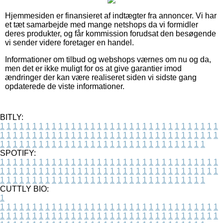
Hjemmesiden er finansieret af indtægter fra annoncer. Vi har
et tæt samarbejde med mange netshops da vi formidler
deres produkter, og får kommission forudsat den besøgende
vi sender videre foretager en handel.
Informationer om tilbud og webshops værnes om nu og da,
men det er ikke muligt for os at give garantier imod
ændringer der kan være realiseret siden vi sidste gang
opdaterede de viste informationer.
BITLY:
1
1
1
1
1
1
1
1
1
1
1
1
1
1
1
1
1
1
1
1
1
1
1
1
1
1
1
1
1
1
1
1
1
1
1
1
1
1
1
1
1
1
1
1
1
1
1
1
1
1
1
1
1
1
1
1
1
1
1
1
1
1
1
1
1
1
1
1
1
1
1
1
1
1
1
1
1
1
1
1
1
1
1
1
1
1
1
1
1
1
1
1
1
1
1
1
1
1
1
1
SPOTIFY:
1
1
1
1
1
1
1
1
1
1
1
1
1
1
1
1
1
1
1
1
1
1
1
1
1
1
1
1
1
1
1
1
1
1
1
1
1
1
1
1
1
1
1
1
1
1
1
1
1
1
1
1
1
1
1
1
1
1
1
1
1
1
1
1
1
1
1
1
1
1
1
1
1
1
1
1
1
1
1
1
1
1
1
1
1
1
1
1
1
1
1
1
1
1
1
1
1
1
1
1
CUTTLY BIO:
1
1
1
1
1
1
1
1
1
1
1
1
1
1
1
1
1
1
1
1
1
1
1
1
1
1
1
1
1
1
1
1
1
1
1
1
1
1
1
1
1
1
1
1
1
1
1
1
1
1
1
1
1
1
1
1
1
1
1
1
1
1
1
1
1
1
1
1
1