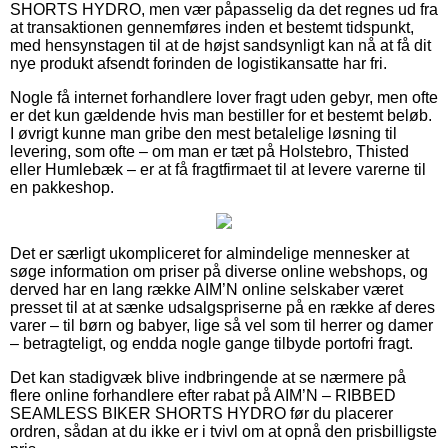
SHORTS HYDRO, men vær påpasselig da det regnes ud fra
at transaktionen gennemføres inden et bestemt tidspunkt,
med hensynstagen til at de højst sandsynligt kan nå at få dit
nye produkt afsendt forinden de logistikansatte har fri.
Nogle få internet forhandlere lover fragt uden gebyr, men ofte
er det kun gældende hvis man bestiller for et bestemt beløb.
I øvrigt kunne man gribe den mest betalelige løsning til
levering, som ofte – om man er tæt på Holstebro, Thisted
eller Humlebæk – er at få fragtfirmaet til at levere varerne til
en pakkeshop.
Det er særligt ukompliceret for almindelige mennesker at
søge information om priser på diverse online webshops, og
derved har en lang række AIM’N online selskaber været
presset til at at sænke udsalgspriserne på en række af deres
varer – til børn og babyer, lige så vel som til herrer og damer
– betragteligt, og endda nogle gange tilbyde portofri fragt.
Det kan stadigvæk blive indbringende at se nærmere på
flere online forhandlere efter rabat på AIM’N – RIBBED
SEAMLESS BIKER SHORTS HYDRO før du placerer
ordren, sådan at du ikke er i tvivl om at opnå den prisbilligste