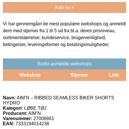
Køb nu »
Vi har gennemgået de mest populære webshops og anmeldt
dem med stjerner fra 1 til 5 ud fra bl.a. deres prisniveau,
sortimentstørrelse, kundeservice, brugervenlighed,
betingelser, leveringsformer og betalingsmuligheder.
Bedst anmeldte webshops
Webshop
Stjerner
Link
Navn:
AIM’N – RIBBED SEAMLESS BIKER SHORTS
HYDRO
Kategori:
LØBE TØJ
Producent:
AIM’N
Varenummer:
27006661
EAN:
7333194014236