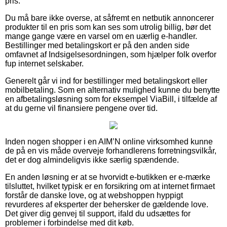
pris.
Du må bare ikke overse, at såfremt en netbutik annoncerer
produkter til en pris som kan ses som utrolig billig, bør det
mange gange være en varsel om en uærlig e-handler.
Bestillinger med betalingskort er på den anden side
omfavnet af Indsigelsesordningen, som hjælper folk overfor
fup internet selskaber.
Generelt går vi ind for bestillinger med betalingskort eller
mobilbetaling. Som en alternativ mulighed kunne du benytte
en afbetalingsløsning som for eksempel ViaBill, i tilfælde af
at du gerne vil finansiere pengene over tid.
Inden nogen shopper i en AIM’N online virksomhed kunne
de på en vis måde overveje forhandlerens forretningsvilkår,
det er dog almindeligvis ikke særlig spændende.
En anden løsning er at se hvorvidt e-butikken er e-mærke
tilsluttet, hvilket typisk er en forsikring om at internet firmaet
forstår de danske love, og at webshoppen hyppigt
revurderes af eksperter der behersker de gældende love.
Det giver dig genvej til support, ifald du udsættes for
problemer i forbindelse med dit køb.