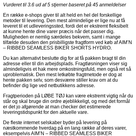
Vurderet til
3.6
ud af 5 stjerner baseret på
45
anmeldelser
En række e-shops giver til alt held en hel del forskellige
metoder til levering. Den mest almindelige er lige nu at få
leveret til et udleveringssted, fordi det er ekstremt fleksibelt
at kunne hente dine varer præcis når det passer dig.
Muligheden er nemlig særdeles bekvem, samt i mange
tilfælde desuden den prisbilligste fragtform ved køb af AIM’N
– RIBBED SEAMLESS BIKER SHORTS HYDRO.
Du kan alternativt beslutte dig for at få pakken bragt til din
adresse eller til din arbejdsplads. Fragtløsningen viser sig
almindeligvis et hak mere omkostningsfuld, men også ret så
uproblematisk. Den mest letkøbte fragtmetode er dog at
hente pakken selv, som desværre stiller krav om at du
befinder dig lige ved netbutikkens adresse.
Fragtperioden på LØBE TØJ kan være ekstremt vigtig når du
står og skal bruge din ordre øjeblikkeligt, og med det formål
er det jo afgørende at man checker det estimerede
leveringstidspunkt for den aktuelle vare.
De fleste internet selskaber byder på levering på
næstkommende hverdag på en lang række af deres varer,
eksempelvis AIM’N – RIBBED SEAMLESS BIKER