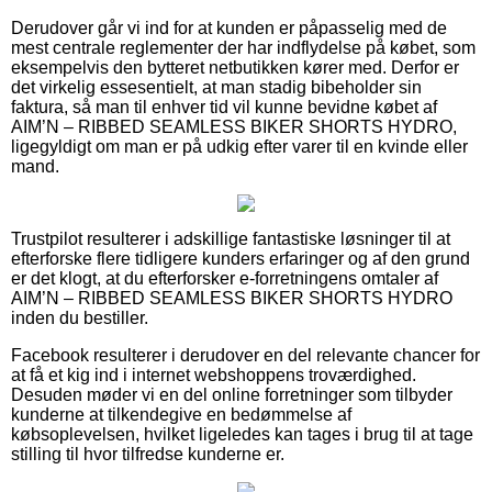
Derudover går vi ind for at kunden er påpasselig med de
mest centrale reglementer der har indflydelse på købet, som
eksempelvis den bytteret netbutikken kører med. Derfor er
det virkelig essesentielt, at man stadig bibeholder sin
faktura, så man til enhver tid vil kunne bevidne købet af
AIM’N – RIBBED SEAMLESS BIKER SHORTS HYDRO,
ligegyldigt om man er på udkig efter varer til en kvinde eller
mand.
Trustpilot resulterer i adskillige fantastiske løsninger til at
efterforske flere tidligere kunders erfaringer og af den grund
er det klogt, at du efterforsker e-forretningens omtaler af
AIM’N – RIBBED SEAMLESS BIKER SHORTS HYDRO
inden du bestiller.
Facebook resulterer i derudover en del relevante chancer for
at få et kig ind i internet webshoppens troværdighed.
Desuden møder vi en del online forretninger som tilbyder
kunderne at tilkendegive en bedømmelse af
købsoplevelsen, hvilket ligeledes kan tages i brug til at tage
stilling til hvor tilfredse kunderne er.