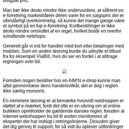
billigste pris.
Man bør ikke desto mindre ikke undervurdere, at såfremt en
e-forretning markedsfører deres varer for en salgspris der er
uforståeligt overkommelig, så kunne det mange gange være
et symbol på en fup e-forretning. Kortbestillinger er ikke
desto mindre omsluttet af en regel, hvilket bistår en overfor
svindlende netshops.
Generelt går vi ind for handler med kort eller betalinger med
mobilen. Som en anden løsning burde du udnytte et tilbud
fra for eksempel ViaBill, hvis du ser en fordel i at afdrage
regningen over tid.
Forinden nogen bestiller hos en AIM’N e-shop kunne man
altid gennemlæse dens handelsvilkår, det er dog i reglen
ikke særlig morsomt.
En nemmere løsning er at bemærke hvorvidt netshoppen er
støttet af e-mærket, fordi det ofte er en sikring om at online
butikken opretholder de gældende danske regler, foruden at
internet webshoppen fra tid til anden monitoreres af
eksperter der har indsigt i retningslinjerne. Desuden giver
det dig genvej til support, for så vidt du oplever udfordringer