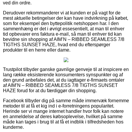
ved din ordre.
Derudover rekommanderer vi at kunden er på vagt for de
mest aktuelle betingelser der kan have indvirkning på købet,
som for eksempel den byttepolitik netshoppen har. I den
sammenhæng er det i øvrigt essesentielt, at man til enhver
tid opbevarer ens faktura e-mail, så man til enhver tid kan
bevidne sin shopping af AIM’N – RIBBED SEAMLESS 7/8
TIGTHS SUNSET HAZE, hvad end du efterspørger
produkter til en herre eller dame.
Trustpilot tilbyder ganske gavnlige genveje til at inspicere en
lang række eksisterende konsumenters synspunkter og af
den grund anbefales det, at du iagttager e-firmaets omtaler
af AIM’N – RIBBED SEAMLESS 7/8 TIGTHS SUNSET
HAZE forud for at du færdiggør din shopping.
Facebook tilbyder dig på samme måde immervæk fornemme
metoder til at få et kig ind i e-forretningens popularitet.
Herinde ser vi mange internet handler hvor folk kan notere
en anmeldelse af deres købsoplevelse, hvilket på samme
måde kan tages i brug til at få et indblik i tilfredsheden hos
kunderne.