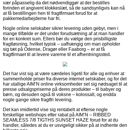
vær påpasselig da det nødvendiggør at der bestilles
forinden et angivent klokkeslæt, så de sandsynligvis kan nå
at få bestillingen hen til fragtfirmaet forud for at
pakkemedarbejderne har fri.
Nogle online selskaber sikrer levering uden gebyr, men i
mange tilfælde er det under forudsætning af at man handler
for en konkret sum. Ellers bør du vælge den prisbilligste
fragtløsning, hvilket typisk – uafhængig om man opholder
sig tæt på Odense, Dragør eller Faaborg – er at få
fragtfirmaet til at levere varerne til et afhentningssted.
Det har vist sig at være særdeles ligetil for alle og enhver at
sammenholde priser fra diverse internet selskaber, og for det
har utallige AIM’N online virksomheder set sig nødsaget til at
presse udsalgspriserne på deres produkter – til babyer og
børn, og desuden også til voksne – kolossalt, og endda
nogle gange sikre fragtfri levering.
Det kan imidlertid vise sig rentabelt at efterse nogle
forskellige webshops efter rabat på AIM’N – RIBBED
SEAMLESS 7/8 TIGTHS SUNSET HAZE forud for at du
handler, således at du er usvigeligt sikker på at indhente den