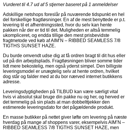
Vurderet til
4.7
ud af 5 stjerner baseret på
1
anmeldelser
Adskillige netshops foreslår på nuværende tidspunkt en hel
del forskellige fragtløsninger. En af de mest benyttede er p.t.
levering til et afhentningssted, hvor du selv kan hente
pakken når der er tid til det. Muligheden er altså temmelig
ukompliceret, og endda tillige den mest prisbevidste
fragtmetode ved køb af AIM’N – RIBBED SEAMLESS 7/8
TIGTHS SUNSET HAZE.
Du burde omvendt udse dig at få ordren bragt til dit hus eller
ud på din arbejdsplads. Fragtløsningen bliver somme tider
lidt mere bekostelig, men også yderst simpel. Den billigste
leveringsmodel er unægtelig selv at hente ordren, hvilket
dog står og falder med at du bor nærved internet butikkens
adresse.
Leveringsdygtigheden på TILBUD kan være særligt vital
hvis vi absolut skal bruge din pakke nu og her, og herved er
det temmelig på sin plads at man dobbelttjekker den
estimerede leveringsdato for det pågældende produkt.
En masse butikker på nettet giver løfte om levering på næste
hverdag på mange af shoppens varer, eksempelvis AIM’N –
RIBBED SEAMLESS 7/8 TIGTHS SUNSET HAZE, men