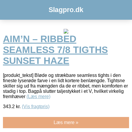
Slagpro.dk
AIM’N – RIBBED
SEAMLESS 7/8 TIGTHS
SUNSET HAZE
[produkt_tekst] Bløde og strækbare seamless tights i den
fineste lyserøde farve i en lidt kortere benlængde. Tightsne
skiller sig ud fra mængden da de er ribbet, men komforten er
stadig i top. Bagpå slutter taljestykket i et V, hvilket virkelig
fremhæver
(Læs mere)
343.2
kr.
(Vis fragtpris)
Læs mere »