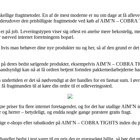
orskellige fragtmetoder. En af de mest moderne er nu om dage at få aflev
ælde derudover den prisbilligste fragtmetode ved køb af AIM’N – COBR
 du er på job. Leveringstypen viser sig oftest en anelse mere bekostelig
r nærved internet forretningens bopæl.
s man behøver dine nye produkter nu og her, så af den grund er det ska
erdag på deres bedst sælgende produkter, eksempelvis AIM’N – COBRA T
sandsynligt kan nå at få ordren betjent forinden pakkemedarbejderne har
undertiden er det så nødvendigt at der handles for en fastsat sum. I øvr
å fragtmanden til at køre din ordre til et udleveringssted.
 priser fra flere internet foretagender, og for det har utallige AIM’N 
r og herrer – betydeligt, og endda nogle gange præstere gratis fragt.
kellige e-shops efter rabatkoder på AIM’N – COBRA TIGHTS inden du place
dler bedst i test varer til en pris der er grænseløst billig, så bør de