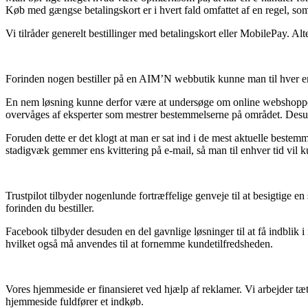
Køb med gængse betalingskort er i hvert fald omfattet af en regel, s
Vi tilråder generelt bestillinger med betalingskort eller MobilePay. Alt
Forinden nogen bestiller på en AIM’N webbutik kunne man til hver en t
En nem løsning kunne derfor være at undersøge om online webshoppen e
overvåges af eksperter som mestrer bestemmelserne på området. Desuden
Foruden dette er det klogt at man er sat ind i de mest aktuelle bestem
stadigvæk gemmer ens kvittering på e-mail, så man til enhver tid v
Trustpilot tilbyder nogenlunde fortræffelige genveje til at besigti
forinden du bestiller.
Facebook tilbyder desuden en del gavnlige løsninger til at få indblik
hvilket også må anvendes til at fornemme kundetilfredsheden.
Vores hjemmeside er finansieret ved hjælp af reklamer. Vi arbejder tæ
hjemmeside fuldfører et indkøb.