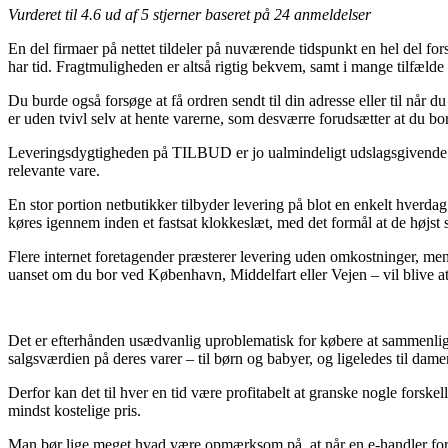
Vurderet til
4.6
ud af 5 stjerner baseret på
24
anmeldelser
En del firmaer på nettet tildeler på nuværende tidspunkt en hel del f
har tid. Fragtmuligheden er altså rigtig bekvem, samt i mange tilf
Du burde også forsøge at få ordren sendt til din adresse eller til når
er uden tvivl selv at hente varerne, som desværre forudsætter at du bo
Leveringsdygtigheden på TILBUD er jo ualmindeligt udslagsgivende hvi
relevante vare.
En stor portion netbutikker tilbyder levering på blot en enkelt hv
køres igennem inden et fastsat klokkeslæt, med det formål at de højst 
Flere internet foretagender præsterer levering uden omkostninger, men 
uanset om du bor ved København, Middelfart eller Vejen – vil blive at f
Det er efterhånden usædvanlig uproblematisk for købere at sammenligne
salgsværdien på deres varer – til børn og babyer, og ligeledes til dame
Derfor kan det til hver en tid være profitabelt at granske nogle fors
mindst kostelige pris.
Man bør lige meget hvad være opmærksom på, at når en e-handler forhan