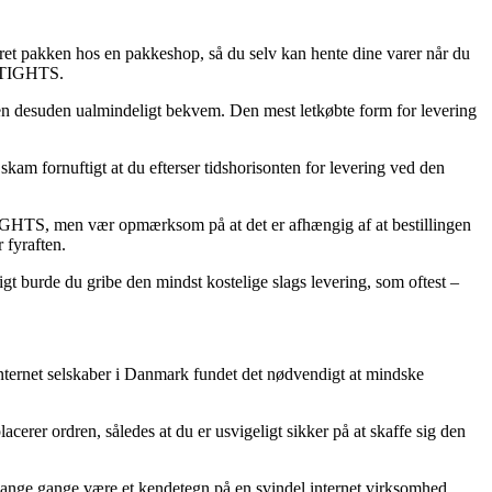
eret pakken hos en pakkeshop, så du selv kan hente dine varer når du
A TIGHTS.
, men desuden ualmindeligt bekvem. Den mest letkøbte form for levering
m fornuftigt at du efterser tidshorisonten for levering ved den
IGHTS, men vær opmærksom på at det er afhængig af at bestillingen
 fyraften.
igt burde du gribe den mindst kostelige slags levering, som oftest –
internet selskaber i Danmark fundet det nødvendigt at mindske
rer ordren, således at du er usvigeligt sikker på at skaffe sig den
t mange gange være et kendetegn på en svindel internet virksomhed.