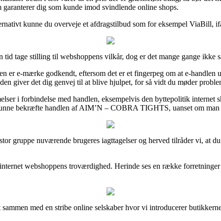
om garanterer dig som kunde imod svindlende online shops.
ernativt kunne du overveje et afdragstilbud som for eksempel ViaBill, ifa
id tage stilling til webshoppens vilkår, dog er det mange gange ikke sæ
r e-mærke godkendt, eftersom det er et fingerpeg om at e-handlen unde
 giver det dig genvej til at blive hjulpet, for så vidt du møder probl
melser i forbindelse med handlen, eksempelvis den byttepolitik internet s
il kunne bekræfte handlen af AIM’N – COBRA TIGHTS, uanset om man ska
ge en stor gruppe nuværende brugeres iagttagelser og herved tilråder
 i internet webshoppens troværdighed. Herinde ses en række forretninger
t sammen med en stribe online selskaber hvor vi introducerer butikkerne