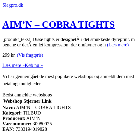
Slagpro.dk
AIM’N – COBRA TIGHTS
[produkt_tekst] Disse tights er designetÂ i det smukkeste dyreprint, 
benene er derÂ en let kompression, der omfavner og h
(Læs mere)
299
kr.
(Vis fragtpris)
Læs mere »
Køb nu »
Vi har gennemgået de mest populære webshops og anmeldt dem med stjern
betalingsmuligheder.
Bedst anmeldte webshops
Webshop
Stjerner
Link
Navn:
AIM’N – COBRA TIGHTS
Kategori:
TILBUD
Producent:
AIM’N
Varenummer:
30980925
EAN:
7333194019828