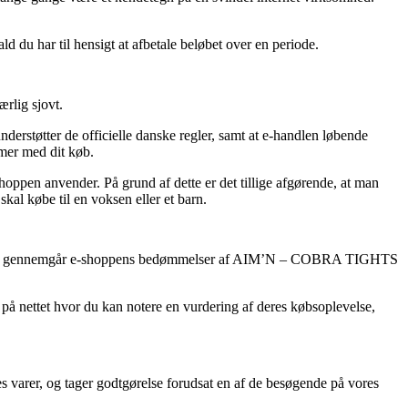
ld du har til hensigt at afbetale beløbet over en periode.
rlig sjovt.
rstøtter de officielle danske regler, samt at e-handlen løbende
emer med dit køb.
hoppen anvender. På grund af dette er det tillige afgørende, at man
l købe til en voksen eller et barn.
 vi, at du gennemgår e-shoppens bedømmelser af AIM’N – COBRA TIGHTS
 på nettet hvor du kan notere en vurdering af deres købsoplevelse,
s varer, og tager godtgørelse forudsat en af de besøgende på vores