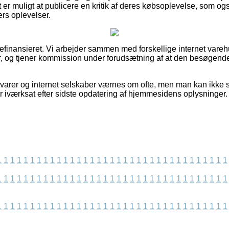
r muligt at publicere en kritik af deres købsoplevelse, som ogs
rs oplevelser.
finansieret. Vi arbejder sammen med forskellige internet vareh
, og tjener kommission under forudsætning af at den besøgende
arer og internet selskaber værnes om ofte, men man kan ikke sti
r iværksat efter sidste opdatering af hjemmesidens oplysninger.
1
1
1
1
1
1
1
1
1
1
1
1
1
1
1
1
1
1
1
1
1
1
1
1
1
1
1
1
1
1
1
1
1
1
1
1
1
1
1
1
1
1
1
1
1
1
1
1
1
1
1
1
1
1
1
1
1
1
1
1
1
1
1
1
1
1
1
1
1
1
1
1
1
1
1
1
1
1
1
1
1
1
1
1
1
1
1
1
1
1
1
1
1
1
1
1
1
1
1
1
1
1
1
1
1