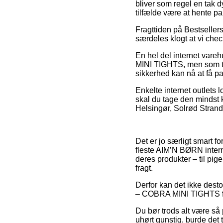
bliver som regel en tak d
tilfælde være at hente p
Fragttiden på Bestsellers 
særdeles klogt at vi che
En hel del internet var
MINI TIGHTS, men som tro
sikkerhed kan nå at få pa
Enkelte internet outlets 
skal du tage den mindst k
Helsingør, Solrød Strand e
Det er jo særligt smart fo
fleste AIM’N BØRN inter
deres produkter – til pig
fragt.
Derfor kan det ikke desto 
– COBRA MINI TIGHTS før 
Du bør trods alt være så p
uhørt gunstig, burde det 