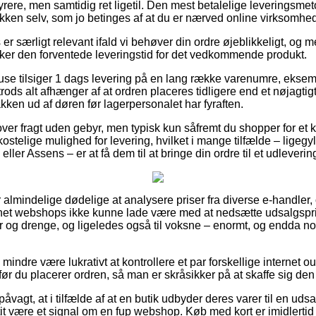
yrere, men samtidig ret ligetil. Den mest betalelige leveringsmeto
akken selv, som jo betinges af at du er nærved online virksomh
er særligt relevant ifald vi behøver din ordre øjeblikkeligt, og m
cker den forventede leveringstid for det vedkommende produkt.
ehuse tilsiger 1 dags levering på en lang række varenumre, ek
ds alt afhænger af at ordren placeres tidligere end et nøjagtig
kken ud af døren før lagerpersonalet har fyraften.
lover fragt uden gebyr, men typisk kun såfremt du shopper for e
ostelige mulighed for levering, hvilket i mange tilfælde – ligeg
ller Assens – er at få dem til at bringe din ordre til et udleverin
r almindelige dødelige at analysere priser fra diverse e-handler, o
net webshops ikke kunne lade være med at nedsætte udsalgspr
er og drenge, og ligeledes også til voksne – enormt, og endda no
mindre være lukrativt at kontrollere et par forskellige internet ou
du placerer ordren, så man er skråsikker på at skaffe sig den 
åvagt, at i tilfælde af at en butik udbyder deres varer til en uds
tit være et signal om en fup webshop. Køb med kort er imidlertid 