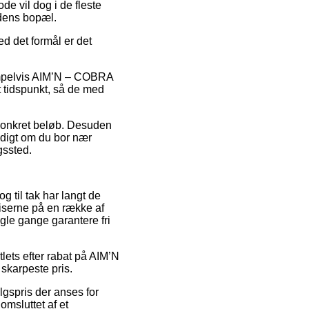
de vil dog i de fleste
edens bopæl.
ed det formål er det
sempelvis AIM’N – COBRA
t tidspunkt, så de med
t konkret beløb. Desuden
yldigt om du bor nær
gssted.
g til tak har langt de
iserne på en række af
gle gange garantere fri
tlets efter rabat på AIM’N
skarpeste pris.
algspris der anses for
omsluttet af et