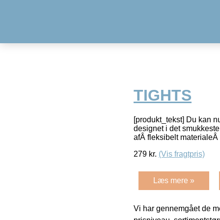
TIGHTS
[produkt_tekst] Du kan nu
designet i det smukkeste d
afÂ fleksibelt materiale
279
kr.
(Vis fragtpris)
Læs mere »
Vi har gennemgået de mes