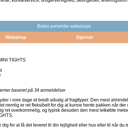
rrelse, kundeservice, brugervenlighed, betingelser, leveringsfor
Bedst anmeldte webshops
Webshop
Stjerner
MINI TIGHTS
N
0
jerner baseret på
34
anmeldelser
 yder i vore dage et bredt udvalg af fragttyper. Den mest almindel
t nemlig er ret fleksibelt for dig at kunne hente pakken når der er 
g ret overkommelig, og typisk desuden den mest letkøbte metode
IGHTS.
ig for at få det leveret til din lejlighed eller hus eller til når d