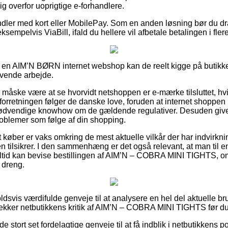
g overfor uoprigtige e-forhandlere.
ndler med kort eller MobilePay. Som en anden løsning bør du dr
sempelvis ViaBill, ifald du hellere vil afbetale betalingen i flere
på en AIM’N BØRN internet webshop kan de reelt kigge på butikke
ævende arbejde.
 måske være at se hvorvidt netshoppen er e-mærke tilsluttet, hvi
 forretningen følger de danske love, foruden at internet shoppen
ødvendige knowhow om de gældende regulativer. Desuden giver d
problemer som følge af din shopping.
t køber er vaks omkring de mest aktuelle vilkår der har indvirkni
n tilsikrer. I den sammenhæng er det også relevant, at man til e
altid kan bevise bestillingen af AIM’N – COBRA MINI TIGHTS, o
r dreng.
oldsvis værdifulde genveje til at analysere en hel del aktuelle 
u tjekker netbutikkens kritik af AIM’N – COBRA MINI TIGHTS før d
 stort set fordelagtige genveje til at få indblik i netbutikkens po