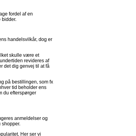
age fordel af en
 bidder.
ns handelsvilkår, dog er
lket skulle være et
 undertiden revideres af
et dig genvej til at få
ng på bestillingen, som fx
nhver tid beholder ens
m du efterspørger
brugeres anmeldelser og
u shopper.
pularitet. Her ser vi