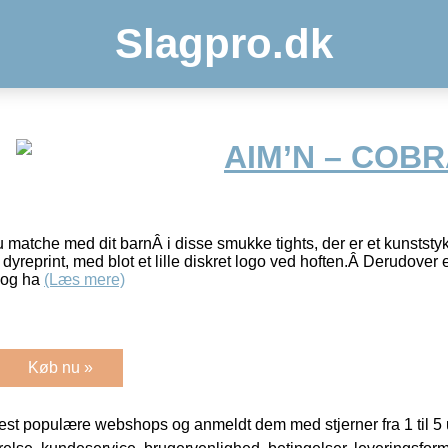
Slagpro.dk
AIM’N – COBR
 matche med dit barnÂ i disse smukke tights, der er et kunststykk
yreprint, med blot et lille diskret logo ved hoften.Â Derudover er
Â og ha
(Læs mere)
Køb nu »
t populære webshops og anmeldt dem med stjerner fra 1 til 5 ud