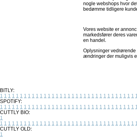
nogle webshops hvor det e
bedømme tidligere kunde
Vores website er annonce
markedsfører deres varer
en handel.
Oplysninger vedrørende v
ændringer der muligvis e
BITLY:
1
1
1
1
1
1
1
1
1
1
1
1
1
1
1
1
1
1
1
1
1
1
1
1
1
1
1
1
1
1
1
1
1
1
SPOTIFY:
1
1
1
1
1
1
1
1
1
1
1
1
1
1
1
1
1
1
1
1
1
1
1
1
1
1
1
1
1
1
1
1
1
1
CUTTLY BIO:
1
1
1
1
1
1
1
1
1
1
1
1
1
1
1
1
1
1
1
1
1
1
1
1
1
1
1
1
1
1
1
1
1
1
1
CUTTLY OLD:
1