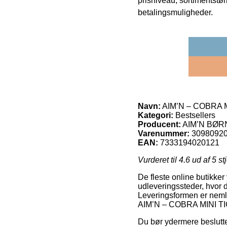
prisniveau, sortimentstø
betalingsmuligheder.
Navn:
AIM’N – COBRA 
Kategori:
Bestsellers
Producent:
AIM’N BØR
Varenummer:
3098092
EAN:
7333194020121
Vurderet til
4.6
ud af 5 st
De fleste online butikker
udleveringssteder, hvor de
Leveringsformen er nemli
AIM’N – COBRA MINI T
Du bør ydermere beslutte d