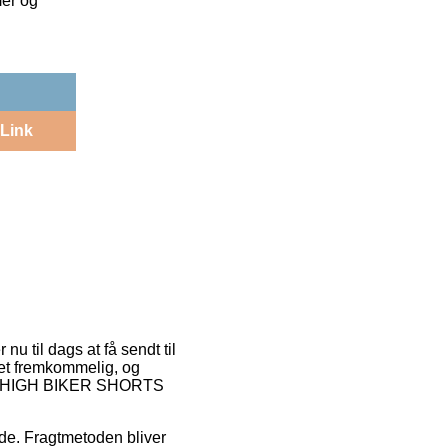
mer og
Link
nu til dags at få sendt til
get fremkommelig, og
 AIM HIGH BIKER SHORTS
ejde. Fragtmetoden bliver