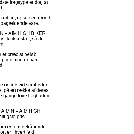
ste fragttype er dog at
l.
ort tid, og af den grund
n pågældende vare.
IM’N – AIM HIGH BIKER
st klokkeslæt, så de
em.
r et præcist beløb.
digt om man er nær
d.
re online virksomheder,
et på en række af deres
le gange love fragt uden
 på AIM’N – AIM HIGH
lligste pris.
s som er himmelråbende
t er i hvert fald