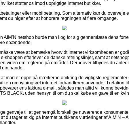
 hvilket støtter os imod uoprigtige internet butikker.
tbetalinger eller mobilbetaling. Som alternativ kan du overveje
remt du higer efter at honorere regningen af flere omgange.
en AIM’N netshop burde man i og for sig gennemlæse dens forre
idere spændende.
 måske være at bemærke hvorvidt internet virksomheden er godk
t e-shoppen efterlever de danske retningslinjer, samt at netshopp
en viden om reglerne på området. Derudover tilbydes du anledning
 din handel.
igt at man er oppe på mærkerne omkring de vigtigste reglementer
lken ombytningsret internet forhandleren anvender. I relation ti
pbevarer ens faktura e-mail, således man altid vil kunne bevidn
BLACK, uden hensyn til om du skal købe en gave til en kvin
ttige genveje til at gennemgå forskellige nuværende konsumente
 at du tager et kig på internet butikkens vurderinger af AIM’N 
andler.