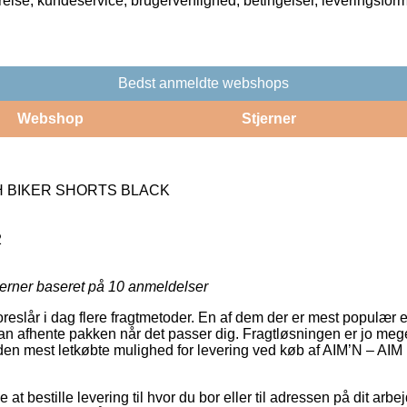
rrelse, kundeservice, brugervenlighed, betingelser, leveringsfor
Bedst anmeldte webshops
Webshop
Stjerner
GH BIKER SHORTS BLACK
2
jerner baseret på
10
anmeldelser
oreslår i dag flere fragtmetoder. En af dem der er mest populær er 
an afhente pakken når det passer dig. Fragtløsningen er jo me
den mest letkøbte mulighed for levering ved køb af AIM’N –
t bestille levering til hvor du bor eller til adressen på dit arb