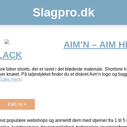
Slagpro.dk
AIM’N – AIM 
LACK
re biker shorts, der er lavet i det blødeste materiale. Shortsne 
er knæet. På taljestykket finder du et diskret Aim’n logo og bagp
(Læs mere)
Køb nu »
t populære webshops og anmeldt dem med stjerner fra 1 til 5 ud