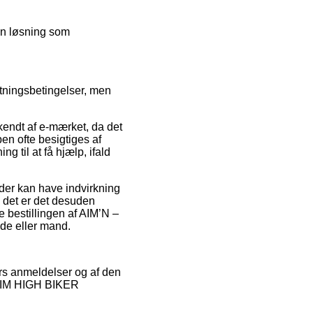
 en løsning som
tningsbetingelser, men
endt af e-mærket, da det
en ofte besigtiges af
 til at få hjælp, ifald
 der kan have indvirkning
l det er det desuden
e bestillingen af AIM’N –
de eller mand.
rs anmeldelser og af den
– AIM HIGH BIKER