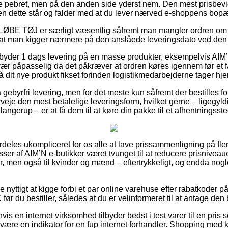
e pebret, men på den anden side yderst nem. Den mest prisbevid
en dette står og falder med at du lever nærved e-shoppens bopæ
LØBE TØJ er særligt væsentlig såfremt man mangler ordren om k
 at man kigger nærmere på den anslåede leveringsdato ved de
tilbyder 1 dags levering på en masse produkter, eksempelvis A
åpasselig da det påkræver at ordren køres igennem før et fa
å dit nye produkt fikset forinden logistikmedarbejderne tager hj
ebyrfri levering, men for det meste kun såfremt der bestilles fo
eje den mest betalelige leveringsform, hvilket gerne – ligegyl
angerup – er at få dem til at køre din pakke til et afhentningsste
rdeles ukompliceret for os alle at lave prissammenligning på fle
ser af AIM’N e-butikker været tvunget til at reducere prisniveau
er, men også til kvinder og mænd – eftertrykkeligt, og endda nog
ve nyttigt at kigge forbi et par online varehuse efter rabatkoder
 bestiller, således at du er velinformeret til at antage den bi
is en internet virksomhed tilbyder bedst i test varer til en pri
 være en indikator for en fup internet forhandler. Shopping med kor