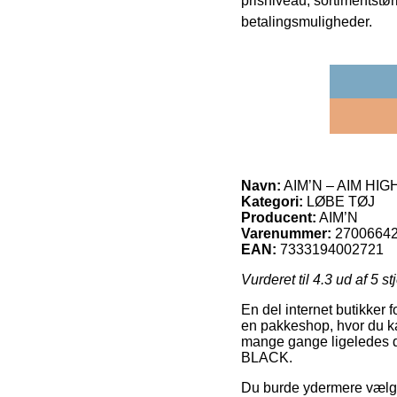
prisniveau, sortimentstø
betalingsmuligheder.
Navn:
AIM’N – AIM HI
Kategori:
LØBE TØJ
Producent:
AIM’N
Varenummer:
2700664
EAN:
7333194002721
Vurderet til
4.3
ud af 5 st
En del internet butikker f
en pakkeshop, hvor du k
mange gange ligeledes 
BLACK.
Du burde ydermere vælge a