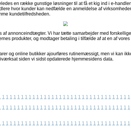
eledes en række gunstige løsninger til at få et kig ind i e-handl
dlere hvor kunder kan nedfælde en anmeldelse af virksomhedens
emme kundetilfredsheden.
s af annonceindtægter. Vi har tætte samarbejder med forskellige 
nes produkter, og modtager betaling i tilfælde af at en af vore
er og online butikker ajourføres rutinemæssigt, men vi kan ikke 
 iværksat siden vi sidst opdaterede hjemmesidens data.
1
1
1
1
1
1
1
1
1
1
1
1
1
1
1
1
1
1
1
1
1
1
1
1
1
1
1
1
1
1
1
1
1
1
1
1
1
1
1
1
1
1
1
1
1
1
1
1
1
1
1
1
1
1
1
1
1
1
1
1
1
1
1
1
1
1
1
1
1
1
1
1
1
1
1
1
1
1
1
1
1
1
1
1
1
1
1
1
1
1
1
1
1
1
1
1
1
1
1
1
1
1
1
1
1