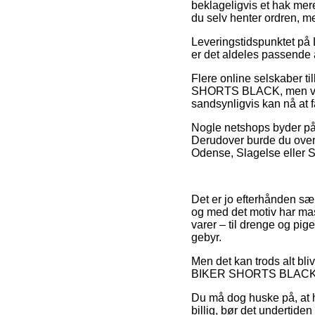
beklageligvis et hak mer
du selv henter ordren, m
Leveringstidspunktet på 
er det aldeles passende
Flere online selskaber 
SHORTS BLACK, men vær p
sandsynligvis kan nå at f
Nogle netshops byder på g
Derudover burde du overv
Odense, Slagelse eller Sl
Det er jo efterhånden sæ
og med det motiv har mas
varer – til drenge og pig
gebyr.
Men det kan trods alt bli
BIKER SHORTS BLACK før du
Du må dog huske på, at hv
billig, bør det undertiden