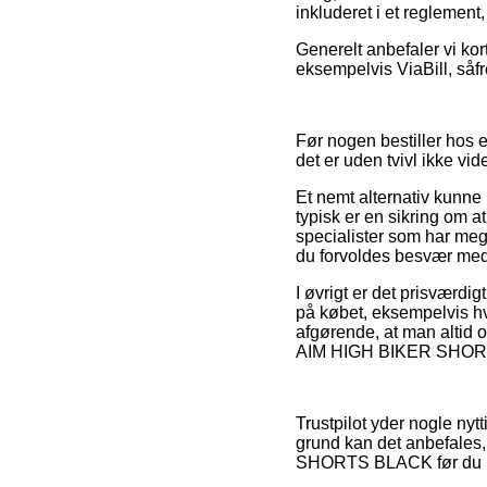
inkluderet i et reglement,
Generelt anbefaler vi kor
eksempelvis ViaBill, såf
Før nogen bestiller hos 
det er uden tvivl ikke v
Et nemt alternativ kunne
typisk er en sikring om a
specialister som har meg
du forvoldes besvær med
I øvrigt er det prisværd
på købet, eksempelvis hvi
afgørende, at man altid o
AIM HIGH BIKER SHORTS 
Trustpilot yder nogle ny
grund kan det anbefales,
SHORTS BLACK før du h