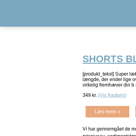
SHORTS B
[produkt_tekst] Super læk
længde, der ender lige ov
virkelig fremhæver din b
349
kr.
(Vis fragtpris)
Læs mere »
Vi har gennemgået de mes