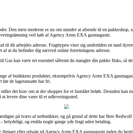
oder. Den mest moderne er nu om stunder at afsende til en pakkeshop, så
e leveringsløsning ved køb af Agency Arms EXA gasmagasin.
ud til dit arbejdes adresse. Fragttypen viser sig undertiden en tand dyr
get af at du befinder dig nærved online forretningens adresse.
 til Gas kan være ret essentiel såfremt du mangler din pakke fluks, så d
mange af butikkens produkter, eksempelvis Agency Arms EXA gasmagasin, so
t før de lageransatte har fri.
 stiller det krav om at der shoppes for et fastslået beløb. Desuden kan 
 at levere dine varer til et udleveringssted.
nligne på tværs af netbutikker, og på grund af dette har flere Redwolf A
 – betydeligt, og endda nogle gange yde fragt uden betaling.
ine firmaer efter udsalg på Agency Arms EXA gasmagasin inden du bestille