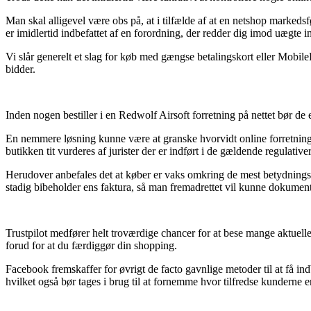
Man skal alligevel være obs på, at i tilfælde af at en netshop markeds
er imidlertid indbefattet af en forordning, der redder dig imod uægte 
Vi slår generelt et slag for køb med gængse betalingskort eller MobileP
bidder.
Inden nogen bestiller i en Redwolf Airsoft forretning på nettet bør de
En nemmere løsning kunne være at granske hvorvidt online forretnin
butikken tit vurderes af jurister der er indført i de gældende regulati
Herudover anbefales det at køber er vaks omkring de mest betydningsful
stadig bibeholder ens faktura, så man fremadrettet vil kunne dokumen
Trustpilot medfører helt troværdige chancer for at bese mange aktue
forud for at du færdiggør din shopping.
Facebook fremskaffer for øvrigt de facto gavnlige metoder til at få ind
hvilket også bør tages i brug til at fornemme hvor tilfredse kunderne er