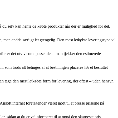
 du selv kan hente de købte produkter når der er mulighed for det.
ere, men endda særligt let gængelig. Den mest letkøbte leveringstype vil
erfor er det utvivlsomt passende at man tjekker den estimerede
m trods alt betinges af at bestillingen placeres før et besluttet
man tage den mest letkøbte form for levering, der oftest – uden hensyn
irsoft internet foretagender været nødt til at presse priserne på
r, sådan at du er velinformeret til at opnå den skarpeste pris.