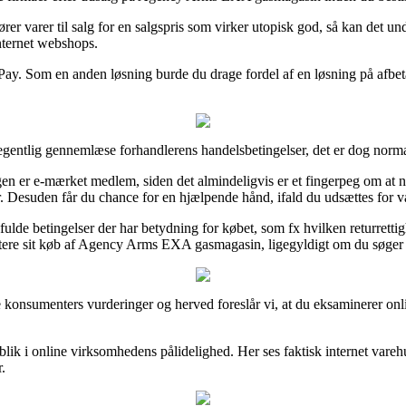
fører varer til salg for en salgspris som virker utopisk god, så kan de
internet webshops.
ay. Som en anden løsning burde du drage fordel af en løsning på afbetali
 egentlig gennemlæse forhandlerens handelsbetingelser, det er dog norma
gen er e-mærket medlem, siden det almindeligvis er et fingerpeg om a
ver. Desuden får du chance for en hjælpende hånd, ifald du udsættes for 
de betingelser der har betydning for købet, som fx hvilken returrettighed
tere sit køb af Agency Arms EXA gasmagasin, ligegyldigt om du søger p
lle konsumenters vurderinger og herved foreslår vi, at du eksaminere
blik i online virksomhedens pålidelighed. Her ses faktisk internet varehu
.