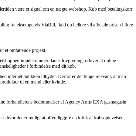
t undertiden være et signal om en uægte webshop. Køb med betalingskort
ng fra eksempelvis ViaBill, ifald du hellere vil afbetale prisen i flere
lt et omfattende projekt.
t netshoppen imødekommer dansk lovgivning, udover at online
vanskeligheder i forbindelse med dit køb.
 internet butikken tilbyder. Derfor er det tillige relevant, at man
rodukter til en mand eller kvinde.
r online forhandlerens bedømmelser af Agency Arms EXA gasmagasin
se hvor det er muligt at offentliggøre en kritik af købsoplevelsen,