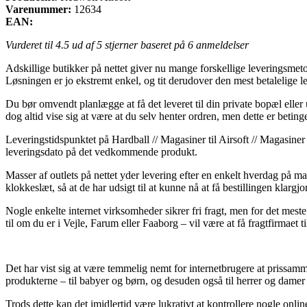
Varenummer:
12634
EAN:
Vurderet til
4.5
ud af 5 stjerner baseret på
6
anmeldelser
Adskillige butikker på nettet giver nu mange forskellige leveringsmet
Løsningen er jo ekstremt enkel, og tit derudover den mest betalelig
Du bør omvendt planlægge at få det leveret til din private bopæl eller 
dog altid vise sig at være at du selv henter ordren, men dette er betin
Leveringstidspunktet på Hardball // Magasiner til Airsoft // Magasiner
leveringsdato på det vedkommende produkt.
Masser af outlets på nettet yder levering efter en enkelt hverdag på 
klokkeslæt, så at de har udsigt til at kunne nå at få bestillingen klargjor
Nogle enkelte internet virksomheder sikrer fri fragt, men for det meste
til om du er i Vejle, Farum eller Faaborg – vil være at få fragtfirmaet til
Det har vist sig at være temmelig nemt for internetbrugere at prissamme
produkterne – til babyer og børn, og desuden også til herrer og damer
Trods dette kan det imidlertid være lukrativt at kontrollere nogle onl