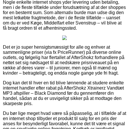
Nogle enkelte internet shops yder levering uden betaling,
men i de fleste tilfælde under forudsætning af at der shoppes
for en bestemt sum. Som alternativ burde man udse dig den
mest letkøbte fragtmetode, der i de fleste tilfælde – uanset
om du er ved Køge, Middelfart eller Svenstrup – vil blive at
få bragt ordren til et afhentningssted.
Det er jo super hensigtsmæssigt for alle og enhver at
sammenligne priser (via fx PriceRunner) på diverse online
outlets, og følgelig har flertallet af AfterShokz forhandlere på
nettet set sig nødsaget til at nedskære prisniveauet på en
række af deres varer – til juniorer, men også til mænd og
kvinder – betragteligt, og endda nogle gange yde fri fragt.
Dog kan det til hver en tid blive lønnende at studere enkelte
internet handler efter rabat på AfterShokz Xtrainerz Vandtæt
MP3 afspiller – Black Diamond før du gennemfører din
handel, sådan at du er usvigeligt sikker på at modtage den
skarpeste pris.
Du bør lige meget hvad være så påpasselig, at i tilfælde af at
en internet shop tilbyder et produkt til salg for en pris der
anses for besynderligt favorabel, kunne det tit være et signal
om en snydagtig online forretning. Kortkøb er imidlertid