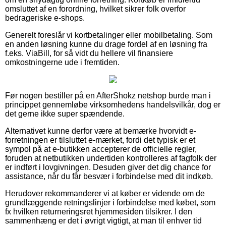
omsluttet af en forordning, hvilket sikrer folk overfor
bedrageriske e-shops.
Generelt foreslår vi kortbetalinger eller mobilbetaling. Som
en anden løsning kunne du drage fordel af en løsning fra
f.eks. ViaBill, for så vidt du hellere vil finansiere
omkostningerne ude i fremtiden.
Før nogen bestiller på en AfterShokz netshop burde man i
princippet gennemløbe virksomhedens handelsvilkår, dog er
det gerne ikke super spændende.
Alternativet kunne derfor være at bemærke hvorvidt e-
forretningen er tilsluttet e-mærket, fordi det typisk er et
sympol på at e-butikken accepterer de officielle regler,
foruden at netbutikken undertiden kontrolleres af fagfolk der
er indført i lovgivningen. Desuden giver det dig chance for
assistance, når du får besvær i forbindelse med dit indkøb.
Herudover rekommanderer vi at køber er vidende om de
grundlæggende retningslinjer i forbindelse med købet, som
fx hvilken returneringsret hjemmesiden tilsikrer. I den
sammenhæng er det i øvrigt vigtigt, at man til enhver tid