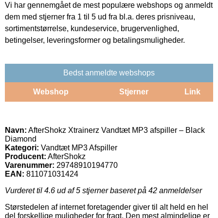
Vi har gennemgået de mest populære webshops og anmeldt
dem med stjerner fra 1 til 5 ud fra bl.a. deres prisniveau,
sortimentstørrelse, kundeservice, brugervenlighed,
betingelser, leveringsformer og betalingsmuligheder.
Bedst anmeldte webshops
Webshop
Stjerner
Link
Navn:
AfterShokz Xtrainerz Vandtæt MP3 afspiller – Black
Diamond
Kategori:
Vandtæt MP3 Afspiller
Producent:
AfterShokz
Varenummer:
29748910194770
EAN:
811071031424
Vurderet til
4.6
ud af 5 stjerner baseret på
42
anmeldelser
Størstedelen af internet foretagender giver til alt held en hel
del forskellige muligheder for fragt. Den mest almindelige er