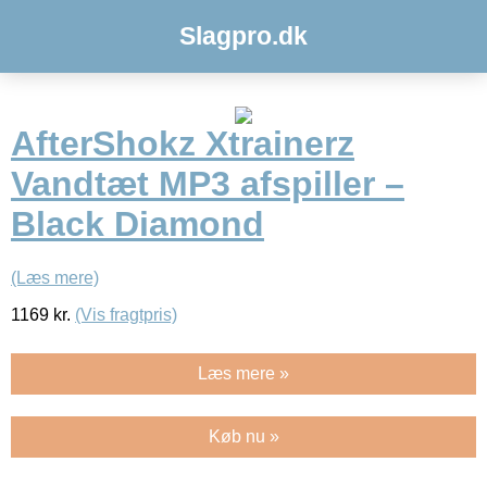
Slagpro.dk
AfterShokz Xtrainerz
Vandtæt MP3 afspiller –
Black Diamond
(Læs mere)
1169
kr.
(Vis fragtpris)
Læs mere »
Køb nu »