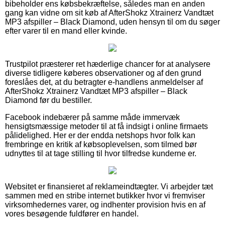
bibeholder ens købsbekræftelse, således man en anden
gang kan vidne om sit køb af AfterShokz Xtrainerz Vandtæt
MP3 afspiller – Black Diamond, uden hensyn til om du søger
efter varer til en mand eller kvinde.
Trustpilot præsterer ret hæderlige chancer for at analysere
diverse tidligere køberes observationer og af den grund
foreslåes det, at du betragter e-handlens anmeldelser af
AfterShokz Xtrainerz Vandtæt MP3 afspiller – Black
Diamond før du bestiller.
Facebook indebærer på samme måde immervæk
hensigtsmæssige metoder til at få indsigt i online firmaets
pålidelighed. Her er der endda netshops hvor folk kan
frembringe en kritik af købsoplevelsen, som tilmed bør
udnyttes til at tage stilling til hvor tilfredse kunderne er.
Websitet er finansieret af reklameindtægter. Vi arbejder tæt
sammen med en stribe internet butikker hvor vi fremviser
virksomhedernes varer, og indhenter provision hvis en af
vores besøgende fuldfører en handel.