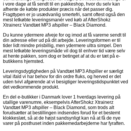
i vore dage at få sendt til en pakkeshop, hvor du selv kan
afhente de købte produkter præcis når det passer dig.
Fragttypen er jo usædvanlig smertefri, samt oftest også den
mest letkøbte leveringsmanér ved køb af AfterShokz
Xtrainerz Vandtæt MP3 afspiller – Black Diamond.
Du kunne ydermere afveje for og imod at få varerne sendt til
din adresse eller ud på dit arbejde. Leveringsformen er til
tider lidt mindre prisbillig, men ydermere ultra simpel. Den
mest letkøbte leveringsmåde vil dog til enhver tid være selv
at hente pakken, som dog er betinget af at du er tæt på e-
butikkens hjemsted.
Leveringsdygtigheden på Vandtæt MP3 Afspiller er særligt
vital ifald vi har behov for din ordre fluks, og herved er det
uden tvivl afgørende at vi besigtiger leveringstidspunktet ved
det vedkommende produkt.
En del e-butikker i Danmark lover 1 hverdags levering på
utallige varenumre, eksempelvis AfterShokz Xtrainerz
Vandtæt MP3 afspiller – Black Diamond, som trods alt
forudsætter at bestillingen indsendes forud for et bestemt
klokkeslæt, så at de højst sandsynligt kan nå at få de nye
varer på posthuset inden pakkemedarbejderne har fyraften.